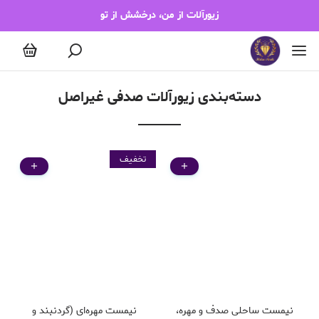
زیورآلات صدفی غیراصل
زیورآلات از من، درخشش از تو
دسته‌بندی زیورآلات صدفی غیراصل
تخفیف
نیمست ساحلی صدف و مهره،
نیمست مهره‌ای (گردنبند و