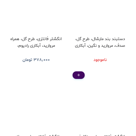
دستبند بند مارشال، طرح گل،
انگشتر فانتزی، طرح گل، همراه
صدف، مروارید و نگین، آبکاری
مروارید، آبکاری رادیوم،
رادیوم، کد:C064
کد:B034
ناموجود
۳۷۸٫۰۰۰
تومان