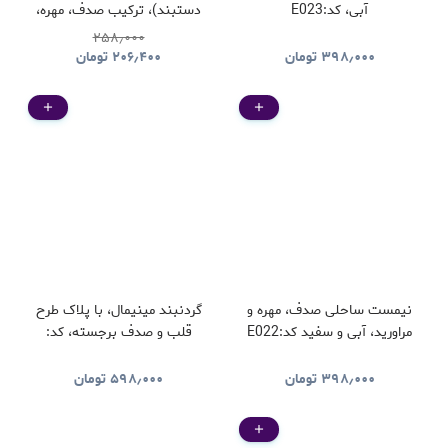
آبی، کد:E023
دستبند)، ترکیب صدف، مهره،
سفید (ایراددار)، کد:E024
۲۵۸٫۰۰۰
۳۹۸٫۰۰۰
تومان
۲۰۶٫۴۰۰
تومان
نیمست ساحلی صدف، مهره و
گردنبند مینیمال، با پلاک طرح
مراورید، آبی و سفید کد:E022
قلب و صدف برجسته، کد:
D061
۳۹۸٫۰۰۰
تومان
۵۹۸٫۰۰۰
تومان