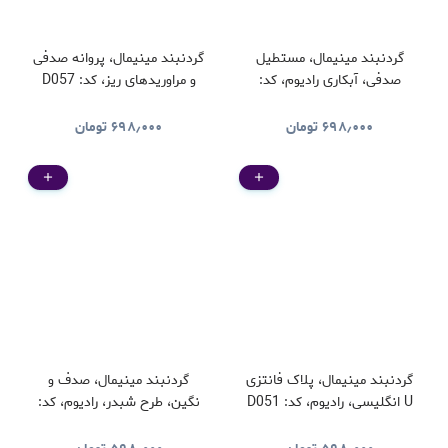
گردنبند مینیمال، مستطیل
گردنبند مینیمال، پروانه صدفی
صدفی، آبکاری رادیوم، کد:
و مراوریدهای ریز، کد: D057
D058
۶۹۸٫۰۰۰
تومان
۶۹۸٫۰۰۰
تومان
گردنبند مینیمال، پلاک فانتزی
گردنبند مینیمال، صدف و
U انگلیسی، رادیوم، کد: D051
نگین، طرح شبدر، رادیوم، کد:
D050