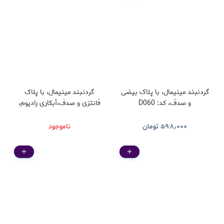
گردنبند مینیمال، با پلاک بیضی
گردنبند مینیمال، با پلاک
و صدف، کد: D060
فانتزی و صدف،آبکاری رادیوم،
کد: D059
۵۹۸٫۰۰۰
تومان
ناموجود